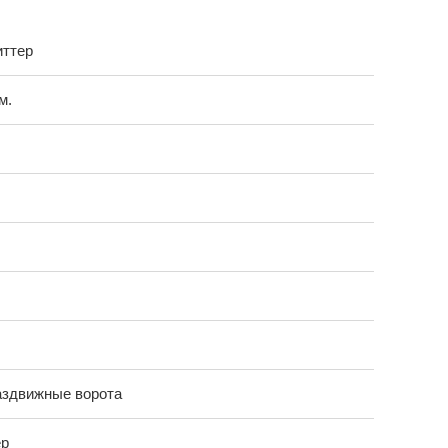
иттер
м.
аздвижные ворота
ер